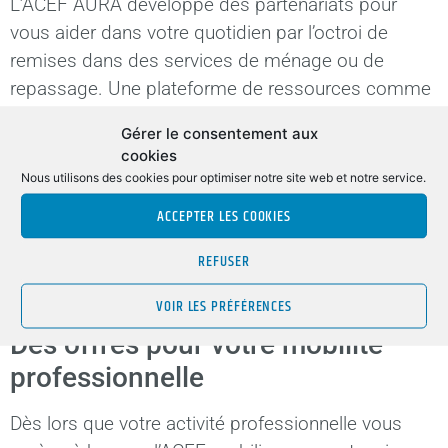
L’ACEF AURA développe des partenariats pour
vous aider dans votre quotidien par l’octroi de
remises dans des services de ménage ou de
repassage. Une plateforme de ressources comme
des lettres types administratives vous simplifiera
Gérer le consentement aux
l’existence dans toutes vos démarches.
cookies
Nous utilisons des cookies pour optimiser notre site web et notre service.
L’ACEF AURA vous permet également de bénéficier
de tarifs avantageux pour décorer et rénover votre
ACCEPTER LES COOKIES
maison au meilleur prix. Prenez connaissance des
REFUSER
offres sur des éléments de décoration intérieure,
de bricolage et de jardinage.
VOIR LES PRÉFÉRENCES
Des offres pour votre mobilité
professionnelle
Dès lors que votre activité professionnelle vous