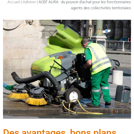
Accueil
|
Adhérer
|
ACEF AURA : du pouvoir d’achat pour les fonctionnaires
agents des collectivités territoriales
Des avantages, bons plans,