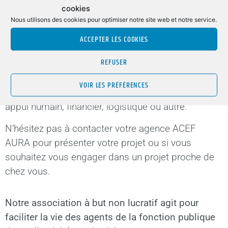
cookies
sujets tels que la santé et le handicap, le social, la
Nous utilisons des cookies pour optimiser notre site web et notre service.
culture et l’animation ou encore l’éducation ou le
ACCEPTER LES COOKIES
sport ? L’ACEF AURA est là pour vous
accompagner.
REFUSER
Nous développons des partenariats, nous trouvons
VOIR LES PRÉFÉRENCES
des sponsors et des mécènes pour apporter un
appui humain, financier, logistique ou autre.
N’hésitez pas à contacter votre agence ACEF
AURA pour présenter votre projet ou si vous
souhaitez vous engager dans un projet proche de
chez vous.
Notre association à but non lucratif agit pour
faciliter la vie des agents de la fonction publique