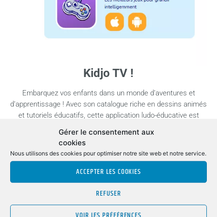
Kidjo TV !
Embarquez vos enfants dans un monde d’aventures et
d’apprentissage ! Avec son catalogue riche en dessins animés
et tutoriels éducatifs, cette application ludo-éducative est
parfaite pour les enfants en école maternelle et primaire et
Gérer le consentement aux
offre aux parents une pause bien méritée !
cookies
Nous utilisons des cookies pour optimiser notre site web et notre service.
Kidjo TV garantit une expérience sûre et sans publicité aux
enfants de 3 à 8 ans. C’est une plateforme sécurisée avec de
ACCEPTER LES COOKIES
nombreux contrôles parentaux qui répondent aux besoins de
chaque famille.
REFUSER
Kidjo Games !
VOIR LES PRÉFÉRENCES