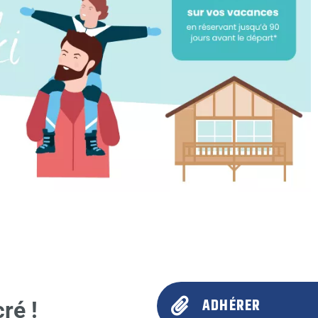
ADHÉRER
ré !