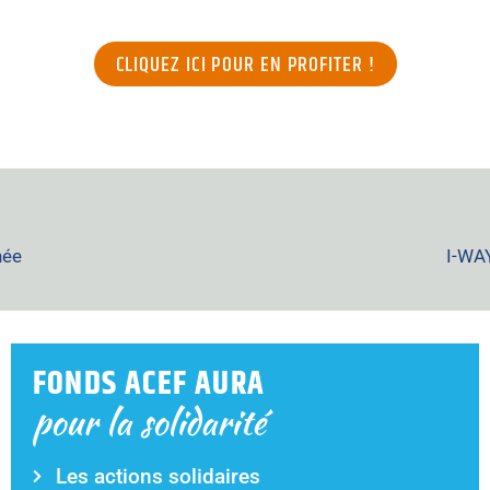
CLIQUEZ ICI POUR EN PROFITER !
née
I-WAY
FONDS ACEF AURA
pour la solidarité
Les actions solidaires