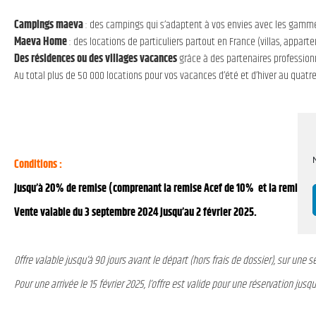
Campings maeva
: des campings qui s’adaptent à vos envies avec les gam
Maeva Home
: des locations de particuliers partout en France (villas, apparte
Des résidences ou des villages vacances
grâce à des partenaires profession
Au total plus de 50 000 locations pour vos vacances d’été et d’hiver au quatre
Conditions :
Jusqu’à 20% de remise (comprenant la remise Acef de 10% et la remise Ma
Vente valable du 3 septembre 2024 jusqu’au 2 février 2025.
Offre valable jusqu’à 90 jours avant le départ (hors frais de dossier), sur une 
Pour une arrivée le 15 février 2025, l’offre est valide pour une réservation jus