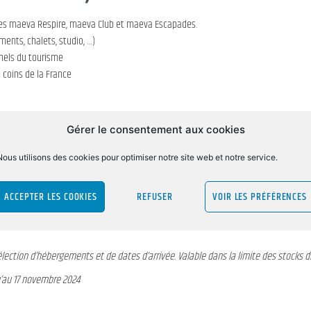
mes maeva Respire, maeva Club et maeva Escapades.
ments, chalets, studio, …)
nels du tourisme
 coins de la France
Gérer le consentement aux cookies
Nous utilisons des cookies pour optimiser notre site web et notre service.
eva de 10% supplémentaire) sur vos vacances au ski en réservant jusqu’à 90 
ACCEPTER LES COOKIES
REFUSER
VOIR LES PRÉFÉRENCES
sélection d’hébergements et de dates d’arrivée. Valable dans la limite des stocks di
qu’au 17 novembre 2024