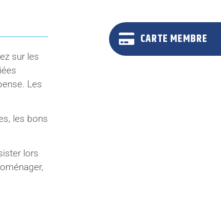
CARTE MEMBRE
ez sur les
giées
épense. Les
es, les bons
ister lors
troménager,