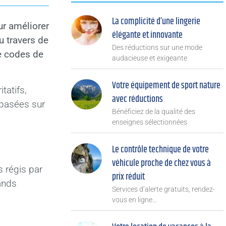
La complicité d’une lingerie
r améliorer
élégante et innovante
au travers de
Des réductions sur une mode
e codes de
audacieuse et exigeante
Votre équipement de sport nature
tatifs,
avec réductions
t basées sur
Bénéficiez de la qualité des
enseignes sélectionnées
Le contrôle technique de votre
véhicule proche de chez vous à
 régis par
prix réduit
rands
Services d’alerte gratuits, rendez-
vous en ligne…