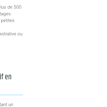
plus de 500
tages.
 petites
istrative ou
if en
tant un