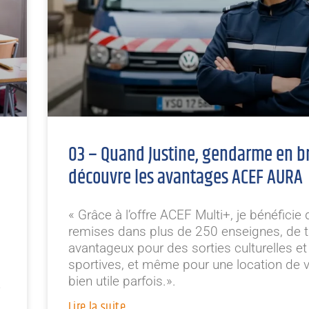
03 – Quand Justine, gendarme en b
découvre les avantages ACEF AURA
« Grâce à l’offre ACEF Multi+, je bénéficie 
remises dans plus de 250 enseignes, de t
avantageux pour des sorties culturelles et
sportives, et même pour une location de v
bien utile parfois.».
é
Lire la suite