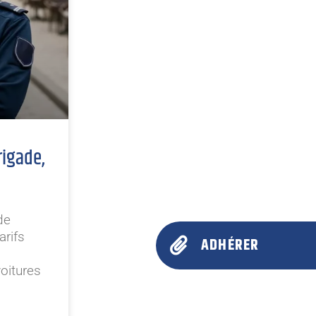
rigade,
de
arifs
ADHÉRER
oitures