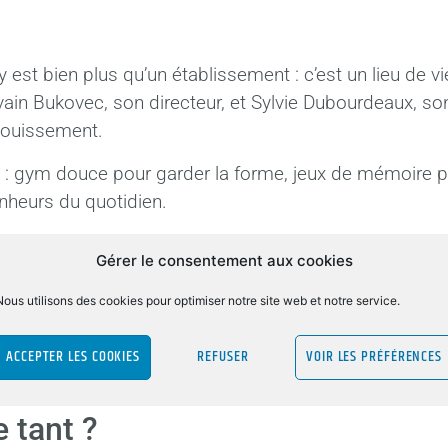
est bien plus qu’un établissement : c’est un lieu de v
ain Bukovec, son directeur, et Sylvie Dubourdeaux, son 
nouissement.
: gym douce pour garder la forme, jeux de mémoire pour
nheurs du quotidien.
 les autres
Gérer le consentement aux cookies
es résidents. Rémy Souchon, administrateur de l’ACEF 
Nous utilisons des cookies pour optimiser notre site web et notre service.
onds ACEF AURA pour la Solidarité
, est bien plus qu’u
ojet qui tient particulièrement à cœur à tous : des s
ACCEPTER LES COOKIES
REFUSER
VOIR LES PRÉFÉRENCES
 tant ?