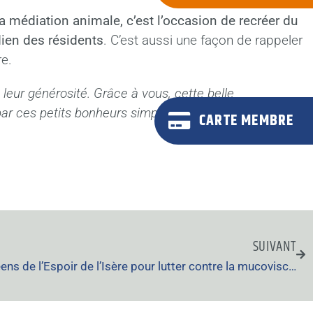
a médiation animale, c’est l’occasion de recréer du
dien des résidents
. C’est aussi une façon de rappeler
re.
eur générosité. Grâce à vous, cette belle
par ces petits bonheurs simples et précieux.
CARTE MEMBRE
SUIVANT
L’Acef Aura aux côtés des Greens de l’Espoir de l’Isère pour lutter contre la mucoviscidose !