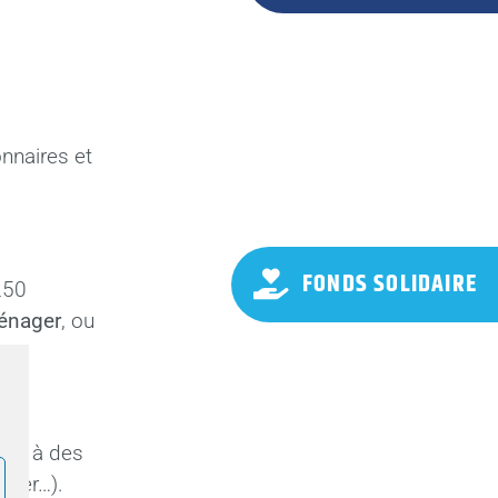
nnaires et
FONDS SOLIDAIRE
250
ménager
, ou
cès à des
 mer…).