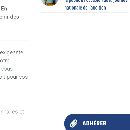
le public à l’occasion de la journée
nationale de l’audition
 En
enir des
 exigeante
votre
n vous
oit pour vos
nnaires et
ADHÉRER