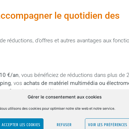
accompagner le quotidien des
 réductions, d’offres et autres avantages aux fonctio
10 €/an
, vous bénéficiez de réductions dans plus de 
pping
, vos
achats de matériel multimédia ou électro
 profitez de tarifs préférentiels toute l’année.
Gérer le consentement aux cookies
les à tous
Nous utilisons des cookies pour optimiser notre site web et notre service.
 de repos et de partage, l’ACEF AURA vous donne ac
ACCEPTER LES COOKIES
REFUSER
VOIR LES PRÉFÉRENCES
nds et séjours bien-être
(balnéo, thalasso, montagne,