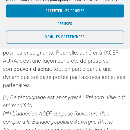
l’offre
Kidjo
, plate-forme sécurisée de jeux, livres
ACCEPTER LES COOKIES
audio & vidéo, idéale pour ses enfants.
REFUSER
Aujourd’hui, Charline partage volontiers son
expérience avec ses collègues de l’école et les
VOIR LES PRÉFÉRENCES
invite à découvrir à leur tour les avantages ACEF
pour les enseignants. Pour elle, adhérer à l’ACEF
AURA, c’est une façon concrète de préserver
son
pouvoir d’achat
, tout en participant à une
dynamique solidaire portée par l’association et ses
partenaires.
(*) Ce témoignage est anonymisé : Prénom, Ville ont
été modifiés
(**) L’adhésion ACEF suppose l’ouverture d’un
compte à la Banque populaire Auvergne Rhône
Alpes qui peut vous proposer une offre Fonction