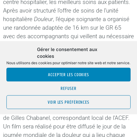
centre hospitalier, les meilleurs soins aux patients.
Après avoir structuré l’offre de soins de l’unité
hospitalière
Douleur
, l’équipe soignante a organisé
une randonnée adaptée de 16 km sur le GR 65
avec des accompagnants qui veillent au nécessaire
pour que cette activité physique apporte le meilleur
Gérer le consentement aux
à chacun et chacune.
cookies
Nous utilisons des cookies pour optimiser notre site web et notre service.
Le Comité étudie d’autres projets pour continuer
ACCEPTER LES COOKIES
d’aller de l’avant. Pour aider à l’organisation de ces
projets, le Fonds ACEF AURA pour la Solidarité a
REFUSER
décidé de verser à l’association un chèque de
1 000 euros qui lui a été remis par Gérard Rivet,
VOIR LES PRÉFÉRENCES
administrateur du Fonds de solidarité, en présence
de Gilles Chabanel, correspondant local de l’ACEF.
Un film sera réalisé pour être diffusé le jour de la
journée mondiale de la douleur qui a lieu chaque