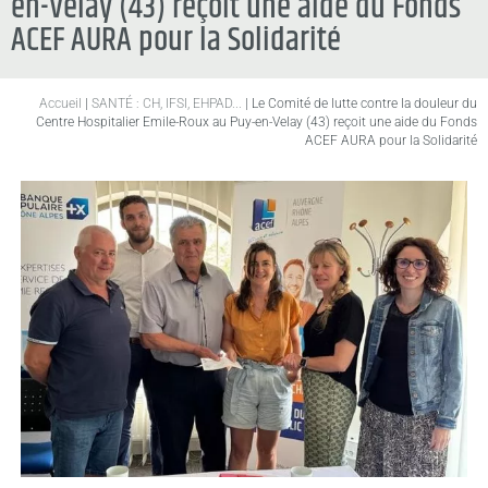
en-Velay (43) reçoit une aide du Fonds
ACEF AURA pour la Solidarité
Accueil
|
SANTÉ : CH, IFSI, EHPAD...
|
Le Comité de lutte contre la douleur du
Centre Hospitalier Emile-Roux au Puy-en-Velay (43) reçoit une aide du Fonds
ACEF AURA pour la Solidarité