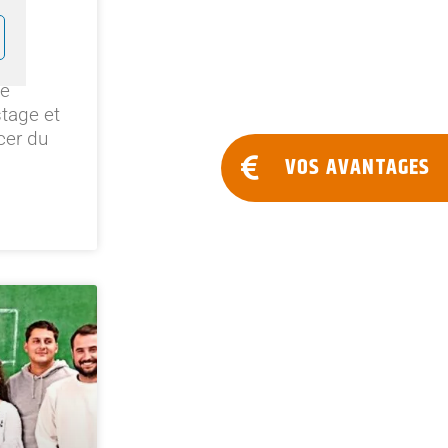
u
le
stage et
cer du
VOS AVANTAGES