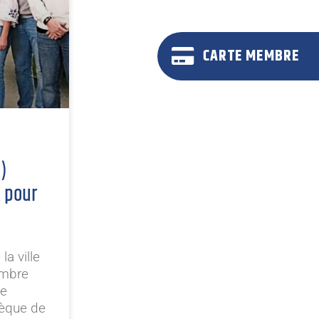
CARTE MEMBRE
l)
A pour
a ville
embre
ce
hèque de