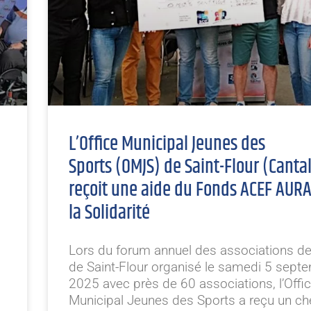
L’Office Municipal Jeunes des
Sports (OMJS) de Saint-Flour (Canta
reçoit une aide du Fonds ACEF AUR
la Solidarité
Lors du forum annuel des associations de l
de Saint-Flour organisé le samedi 5 sept
2025 avec près de 60 associations, l’Offi
Municipal Jeunes des Sports a reçu un c