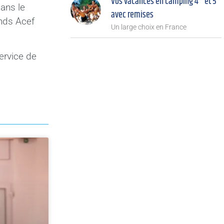
Vos vacances en camping 4* et 5*
dans le
avec remises
onds Acef
Un large choix en France
ervice de