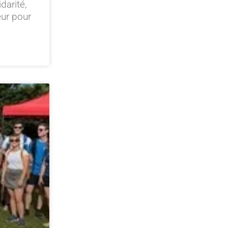
darité,
eur pour