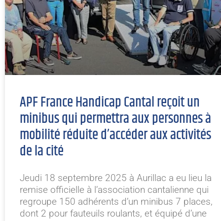
APF France Handicap Cantal reçoit un
minibus qui permettra aux personnes à
mobilité réduite d’accéder aux activités
de la cité
Jeudi 18 septembre 2025 à Aurillac a eu lieu la
remise officielle à l’association cantalienne qui
regroupe 150 adhérents d’un minibus 7 places,
dont 2 pour fauteuils roulants, et équipé d’une