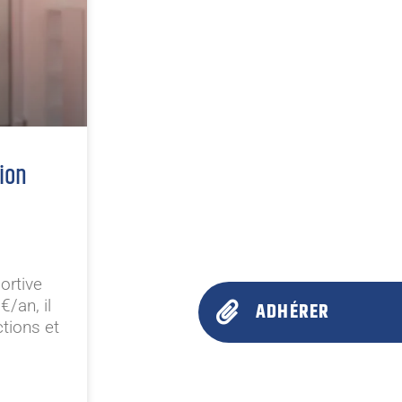
tion
ortive
/an, il
ADHÉRER
tions et