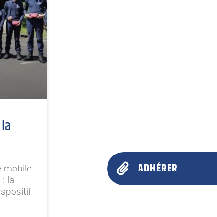
 la
ADHÉRER
e mobile
: la
spositif