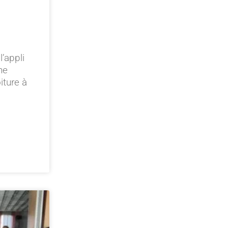
’appli
ne
iture à