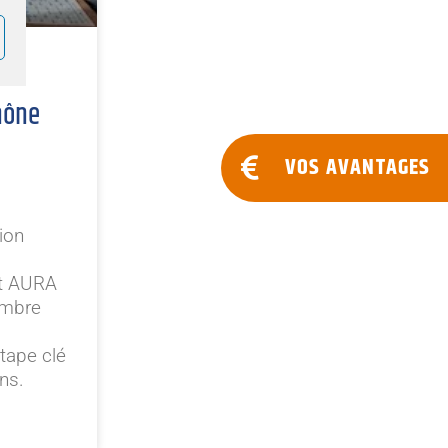
hône
VOS AVANTAGES
ion
et AURA
embre
tape clé
ns.