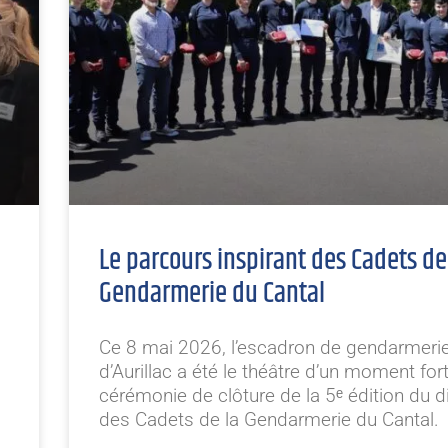
Le parcours inspirant des Cadets de
Gendarmerie du Cantal
Ce 8 mai 2026, l’escadron de gendarmeri
d’Aurillac a été le théâtre d’un moment fort 
cérémonie de clôture de la 5ᵉ édition du di
des Cadets de la Gendarmerie du Cantal.