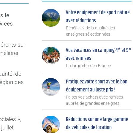
Votre équipement de sport nature
s le
avec réductions
vices
Bénéficiez de la qualité des
enseignes sélectionnées
érents sur
Vos vacances en camping 4* et 5*
méliorer
avec remises
Un large choix en France
arité, de
Pratiquez votre sport avec le bon
 région des
équipement au juste prix !
Faites vos achats avec remises
auprès de grandes enseignes
Réductions sur une large gamme
ciales »,
de véhicules de location
uillet