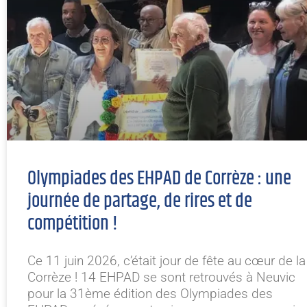
Olympiades des EHPAD de Corrèze : une
journée de partage, de rires et de
compétition !
Ce 11 juin 2026, c’était jour de fête au cœur de la
Corrèze ! 14 EHPAD se sont retrouvés à Neuvic
pour la 31ème édition des Olympiades des